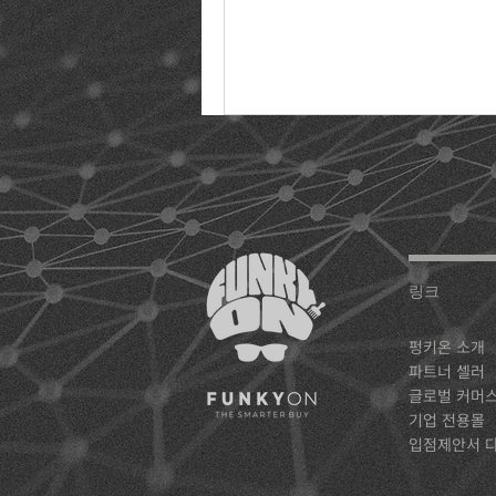
링크
펑키온 소개
파트너 셀러
글로벌 커머
기업 전용몰
입점제안서 