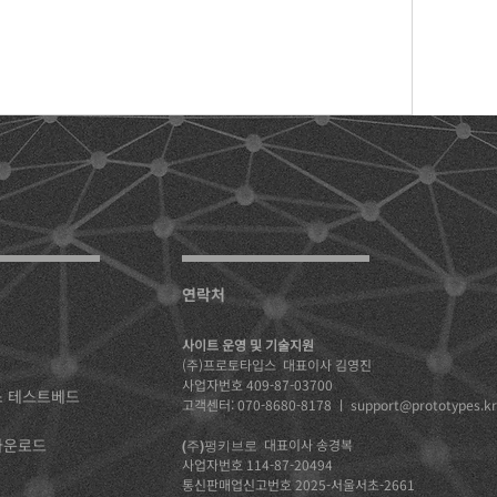
​연락처
사이트 운영 및 기술지원
(주)프로토타입스 대표이사 김영진
​사업자번호 409-87-03700
스 테스트베드
​고객센터: 070-8680-8178 ㅣ
support@prototypes.kr
다운로드
대표이사 송경복
(주)펑키브로
사업자번호 114-87-20494
​통신판매업신고번호
2025-서울서초-2661