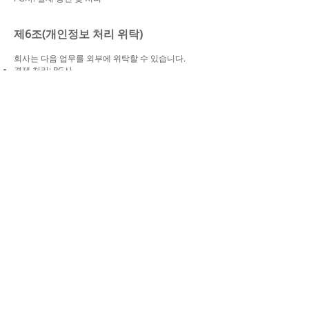
제6조(개인정보 처리 위탁)
회사는 다음 업무를 외부에 위탁할 수 있습니다.
결제 처리: PG사
문자 발송: SMS 발송 대행사
서버 운영: 클라우드 서비스 제공사
제7조(이용자의 권리)
이용자는 언제든지 개인정보 열람·정정·삭제·처리정
지를 요청할 수 있습니다.
제8조(개인정보 보호책임자)
개인정보보호 책임자: 송경복
문의 이메일: support@funkybro.com